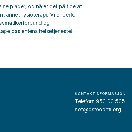
ine plager, og nå er det på tide at
ant annet fysioterapi. Vi er derfor
Revmatikerforbund og
kape pasientens helsetjeneste!
KONTAKTINFORMASJON
Telefon:
950 00 505
nof@osteopati.org