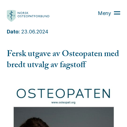
Hva er osteopati?
Meny
Finn din osteopat
Osteopaten
Dato:
23.06.2024
Kurs
Aktuelt
Fersk utgave av Osteopaten med
Om oss
bredt utvalg av fagstoff
Bli medlem
For medlemmer