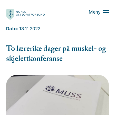
Hva er osteopati?
Meny
Finn din osteopat
Osteopaten
Dato:
13.11.2022
Kurs
Aktuelt
To lærerike dager på muskel- og
Om oss
skjelettkonferanse
Bli medlem
For medlemmer