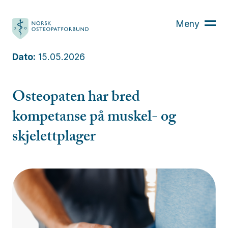
Hva er osteopati?
Meny
Finn din osteopat
Osteopaten
Dato:
15.05.2026
Kurs
Aktuelt
Osteopaten har bred
Om oss
kompetanse på muskel- og
Bli medlem
skjelettplager
For medlemmer