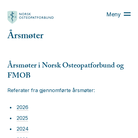
Hva er osteopati?
Meny
Finn din osteopat
Osteopaten
Årsmøter
Kurs
Aktuelt
Årsmøter i Norsk Osteopatforbund og
Om oss
FMOB
Bli medlem
Referater fra gjennomførte årsmøter:
For medlemmer
2026
2025
2024