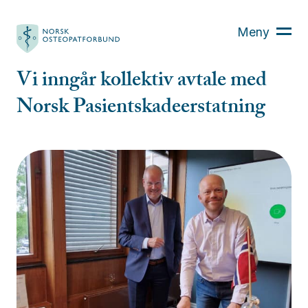
Hva er osteopati?
Meny
Finn din osteopat
Osteopaten
Vi inngår kollektiv avtale med
Kurs
Norsk Pasientskadeerstatning
Aktuelt
Om oss
Bli medlem
For medlemmer