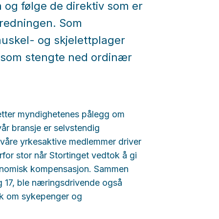
og følge de direktiv som er
predningen. Som
skel- og skjelettplager
e som stengte ned ordinær
r etter myndighetenes pålegg om
år bransje er selvstendig
 våre yrkesaktive medlemmer driver
or stor når Stortinget vedtok å gi
konomisk kompensasjon. Sammen
g 17, ble næringsdrivende også
verk om sykepenger og