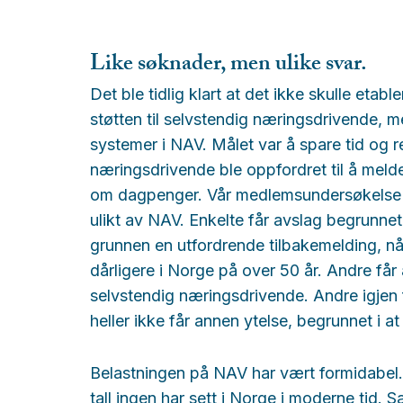
Like søknader, men ulike svar.
Det ble tidlig klart at det ikke skulle etab
støtten til selvstendig næringsdrivende, 
systemer i NAV. Målet var å spare tid og r
næringsdrivende ble oppfordret til å mel
om dagpenger. Vår medlemsundersøkelse v
ulikt av NAV. Enkelte får avslag begrunnet
grunnen en utfordrende tilbakemelding, n
dårligere i Norge på over 50 år. Andre får 
selvstendig næringsdrivende. Andre igjen
heller ikke får annen ytelse, begrunnet i a
Belastningen på NAV har vært formidabel.
tall ingen har sett i Norge i moderne ti