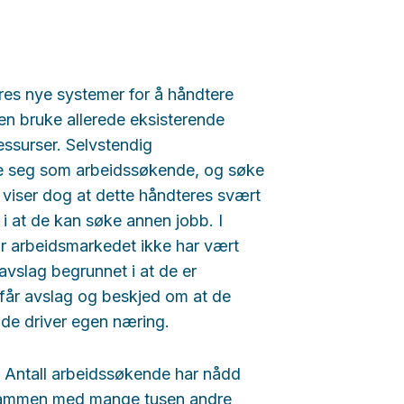
leres nye systemer for å håndtere
men bruke allerede eksisterende
essurser. Selvstendig
de seg som arbeidssøkende, og søke
iser dog at dette håndteres svært
 i at de kan søke annen jobb. I
år arbeidsmarkedet ikke har vært
avslag begrunnet i at de er
 får avslag og beskjed om at de
t de driver egen næring.
 Antall arbeidssøkende har nådd
d. Sammen med mange tusen andre