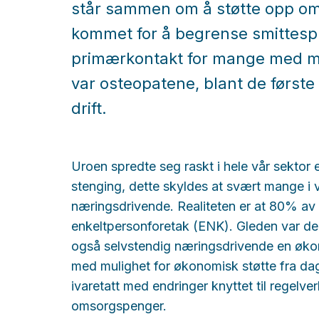
står sammen om å støtte opp om 
kommet for å begrense smittes
primærkontakt for mange med mu
var osteopatene, blant de først
drift.
Uroen spredte seg raskt i hele vår sekto
stenging, dette skyldes at svært mange i v
næringsdrivende. Realiteten er at 80% av
enkeltpersonforetak (ENK). Gleden var derf
også selvstendig næringsdrivende en ø
med mulighet for økonomisk støtte fra da
ivaretatt med endringer knyttet til regel
omsorgspenger.