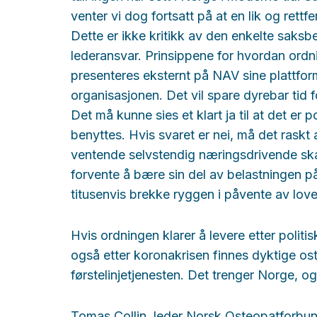
venter vi dog fortsatt på at en lik og rett
Dette er ikke kritikk av den enkelte saksbe
lederansvar. Prinsippene for hvordan ord
presenteres eksternt på NAV sine plattforme
organisasjonen. Det vil spare dyrebar tid
Det må kunne sies et klart ja til at det er
benyttes. Hvis svaret er nei, må det raskt
ventende selvstendig næringsdrivende ska
forvente å bære sin del av belastningen p
titusenvis brekke ryggen i påvente av love
Hvis ordningen klarer å levere etter politi
også etter koronakrisen finnes dyktige os
førstelinjetjenesten. Det trenger Norge, o
Tomas Collin, leder Norsk Osteopatforbu