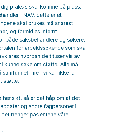
ferdig praksis skal komme på plass.
handler i NAV, dette er et
ningene skal brukes må snarest
r, og formidles internt i
 for både saksbehandlere og søkere.
 portalen for arbeidssøkende som skal
 avklares hvordan de titusenvis av
l kunne søke om støtte. Alle må
å samfunnet, men vi kan ikke la
t støtte.
sk hensikt, så er det håp om at det
teopater og andre fagpersoner i
g det trenger pasientene våre.
nd