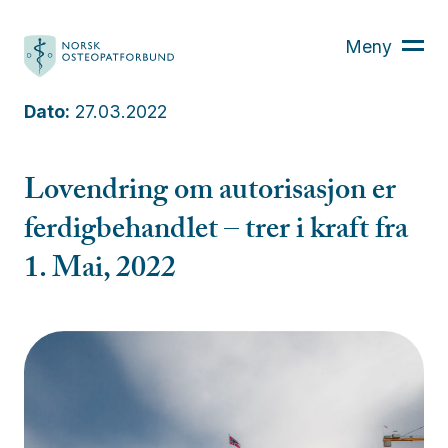
Hva er osteopati?
Meny
Finn din osteopat
Osteopaten
Dato:
27.03.2022
Kurs
Aktuelt
Lovendring om autorisasjon er
Om oss
ferdigbehandlet – trer i kraft fra
Bli medlem
1. Mai, 2022
For medlemmer