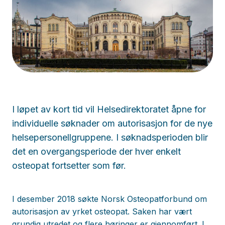
I løpet av kort tid vil Helsedirektoratet åpne for
individuelle søknader om autorisasjon for de nye
helsepersonellgruppene. I søknadsperioden blir
det en overgangsperiode der hver enkelt
osteopat fortsetter som før.
I desember 2018 søkte Norsk Osteopatforbund om
autorisasjon av yrket osteopat. Saken har vært
grundig utredet og flere høringer er gjennomført. I