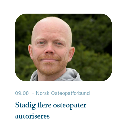
09.08
–
Norsk Osteopatforbund
Stadig
flere
osteopater
autoriseres