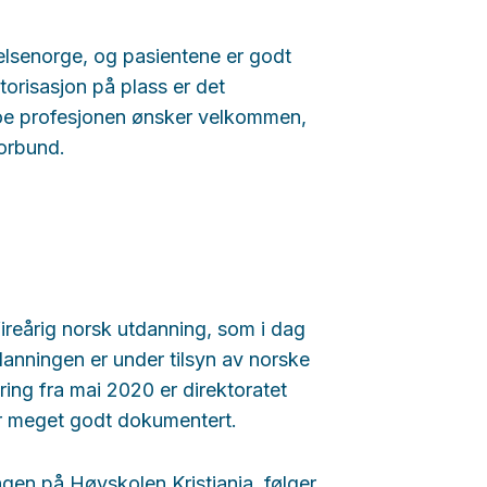
helsenorge, og pasientene er godt
orisasjon på plass er det
noe profesjonen ønsker velkommen,
forbund.
ireårig norsk utdanning, som i dag
danningen er under tilsyn av norske
ring fra mai 2020 er direktoratet
er meget godt dokumentert.
ngen på Høyskolen Kristiania, følger