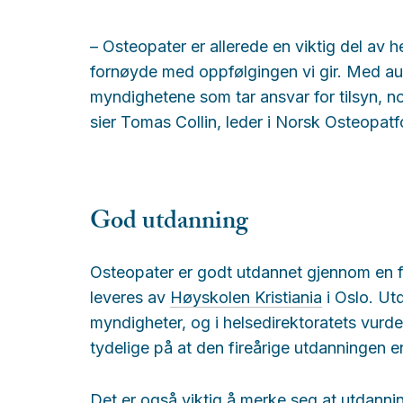
– Osteopater er allerede en viktig del av 
fornøyde med oppfølgingen vi gir. Med aut
myndighetene som tar ansvar for tilsyn, 
sier Tomas Collin, leder i Norsk Osteopat
God utdanning
Osteopater er godt utdannet gjennom en f
leveres av
Høyskolen Kristiania
i Oslo. Ut
myndigheter, og i helsedirektoratets vurde
tydelige på at den fireårige utdanningen 
Det er også viktig å merke seg at utdanni