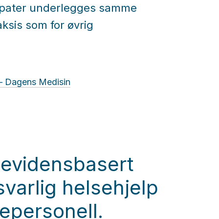
opater underlegges samme
aksis som for øvrig
 – Dagens Medisin
 evidensbasert
varlig helsehjelp
sepersonell.